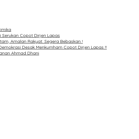
Mimika
i Serukan Copot Dirjen Lapas
itam, Amalan Rakyat: Segera Bebaskan !
 Demokrasi Desak Menkumham Copot Dirjen Lapas !!
hanan Ahmad Dhani