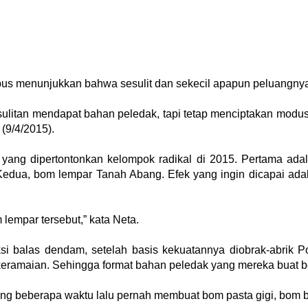
kpus menunjukkan bahwa sesulit dan sekecil apapun peluangnya
esulitan mendapat bahan peledak, tapi tetap menciptakan modu
(9/4/2015).
yang dipertontonkan kelompok radikal di 2015. Pertama ada
Kedua, bom lempar Tanah Abang. Efek yang ingin dicapai adal
lempar tersebut,” kata Neta.
aksi balas dendam, setelah basis kekuatannya diobrak-abrik P
 keramaian. Sehingga format bahan peledak yang mereka buat ber
ang beberapa waktu lalu
pernah membuat bom pasta gigi, bom b