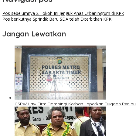
Pos sebelumnya
2 Tokoh Ini Jenguk Anas Urbaningrum di KPK
Pos berikutnya
Sprindik Baru SDA telah Diterbitkan KPK
Jangan Lewatkan
GSPW Law Firm Dampingi Korban Laporkan Dugaan Penipuan