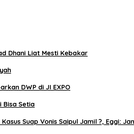
d Dhani Liat Mesti Kebakar
Ayah
barkan DWP di JI EXPO
 Bisa Setia
 Kasus Suap Vonis Saipul Jamil ?, Eggi: J