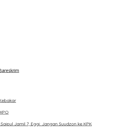
 Bareskrim
 Kebakar
EXPO
Saipul Jamil ?, Eggi: Jangan Suudzon ke KPK