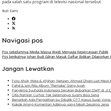
pada salah satu program di televisi nasional tersebut.
Ikuti Kami
Navigasi pos
Pos sebelumnya
Media Massa Wajib Menjaga Kepercayaan Publik
Pos berikutnya
Johan Budi Giliran Masuk Daftar Bidikan Dilaporkan
Jangan Lewatkan
Foto Ahok, Maia & Afghan, Netizen: Ahmad Dhani Liat Mesti
Fahd & Istri Rilis Album “Remake” Sang Ayah
Panglima Syuhada Indonesia Serukan Bubarkan DWP di JI 
Olla Ramlan Curhat Tak Selamanya Suami Bisa Setia
Benarkah Ada Pengalihan Isu Dibalik OTT Kasus Suap Vonis 
Kakak Aming Komentari Adiknya yang Nikah Sesama Jenis