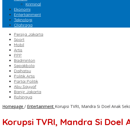
Kriminal
Ekonomi
Entertainment
Teknologi
Olahraga
Persija Jakarta
Sport
Mobil
Artis
PPP
Badminton
Sepakbola
Daihatsu
Politik Artis
Partai Politik
Abu Sayyaf
Banjir Jakarta
Rohingya
Homepage
/
Entertainment
Korupsi TVRI, Mandra Si Doel Anak Sek
Korupsi TVRI, Mandra Si Doel