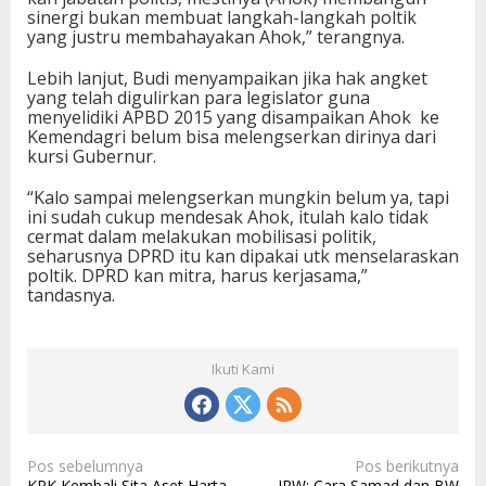
sinergi bukan membuat langkah-langkah poltik
yang justru membahayakan Ahok,” terangnya.
Lebih lanjut, Budi menyampaikan jika hak angket
yang telah digulirkan para legislator guna
menyelidiki APBD 2015 yang disampaikan Ahok ke
Kemendagri belum bisa melengserkan dirinya dari
kursi Gubernur.
“Kalo sampai melengserkan mungkin belum ya, tapi
ini sudah cukup mendesak Ahok, itulah kalo tidak
cermat dalam melakukan mobilisasi politik,
seharusnya DPRD itu kan dipakai utk menselaraskan
poltik. DPRD kan mitra, harus kerjasama,”
tandasnya.
Ikuti Kami
N
Pos sebelumnya
Pos berikutnya
KPK Kembali Sita Aset Harta
IPW: Cara Samad dan BW