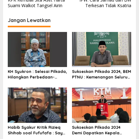
a
Suami Walkot Tangsel Airin
Terkesan Tidak Ksatria
v
i
Jangan Lewatkan
g
a
s
i
p
o
KH Syukron : Selesai Pilkada,
Sukseskan Pilkada 2024, BEM
Hilangkan Perbedaan-
PTNU : Kemenangan Seluruh
s
perbedaan yang Ada
Rakyat
Habib Syakur Kritik Rizieq
Sukseskan Pilkada 2024
Shihab soal Fufufafa : Saya
Demi Dapatkan Kepala
Kok Lihat dia Sedang
Daerah Berkualitas dan