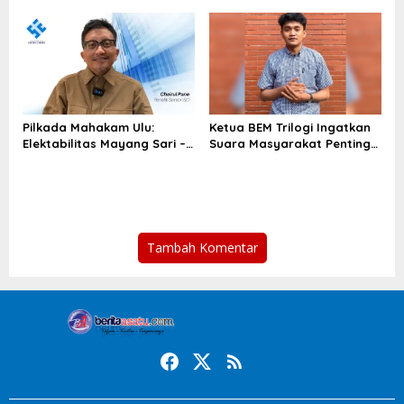
Turunkan Derajat sebagai
Amanah
Habaib
Pilkada Mahakam Ulu:
Ketua BEM Trilogi Ingatkan
Elektabilitas Mayang Sari –
Suara Masyarakat Penting
Stanis Kokoh di Puncak
untuk Terpilihnya Pemimpin
Terbaik di Daerah
Tambah Komentar