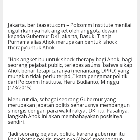
Jakarta, beritaasatu.com – Polcomm Institute menilai
digulirkannya hak angket oleh anggota dewan
kepada Gubernur DKI Jakarta, Basuki Tjahja
Purnama alias Ahok merupakan bentuk ‘shock
therapy’untuk Ahok.
“Hak angket itu untuk shock therapy bagi Ahok, bagi
seorang pejabat public, terlepas asumsi bahwa sikap
Ahok benar tetapi caranya (menantang DPRD) yang
mungkin tidak perlu terjadi,” kata pengamat politik
dari Polcomm Institute, Heru Budianto, Minggu
(1/3/2015).
Menurut dia, sebagai seorang Gubernur yang
merupakan jabatan politis seharusnya membangun
sinergis dengan para wakil rakyat DKI itu. Pasalnya,
langkah Ahok ini akan membahayakan posisinya
sendiri.
“Jadi seorang pejabat politik, karena gubernur itu
kan jabatan politis, mestinya (Ahok) membangun