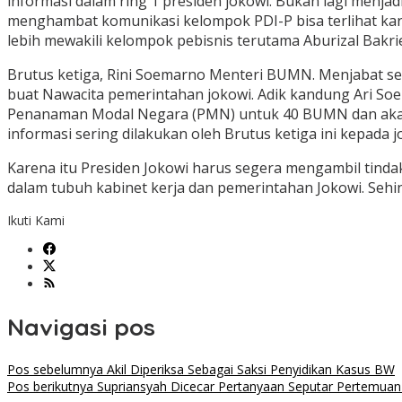
informasi dalam ring 1 presiden jokowi. Bukan lagi menja
menghambat komunikasi kelompok PDI-P bisa terlihat kare
lebih mewakili kelompok pebisnis terutama Aburizal Bakri
Brutus ketiga, Rini Soemarno Menteri BUMN. Menjabat se
buat Nawacita pemerintahan jokowi. Adik kandung Ari Soe
Penanaman Modal Negara (PMN) untuk 40 BUMN dan akal-
informasi sering dilakukan oleh Brutus ketiga ini kepada j
Karena itu Presiden Jokowi harus segera mengambil tinda
dalam tubuh kabinet kerja dan pemerintahan Jokowi. Sehi
Ikuti Kami
Navigasi pos
Pos sebelumnya
Akil Diperiksa Sebagai Saksi Penyidikan Kasus BW
Pos berikutnya
Supriansyah Dicecar Pertanyaan Seputar Pertemu