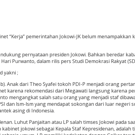
binet “Kerja” pemerintahan Jokowi-JK belum menampakkan k
endukung pernyataan presiden Jokowi. Bahkan beredar kab
 Hari Purwanto, dalam rilis pers Studi Demokrasi Rakyat (SDR
 yakni ;
kab). Anak dari Theo Syafei tokoh PDI-P menjadi orang per
binet karena rekomendasi dari Megawati langsung karena
ajanto mengangkat salah satu orang yang menjadi staf di
 PSI dan lsm-lsm yang mendapat sokongan dari luar negeri
ntek asing di Indonesia.
denan. Luhut Panjaitan atau LP salah timses Jokowi pada sa
am kabinet jokowi sebagai Kepala Staf Kepresidenan, adalah