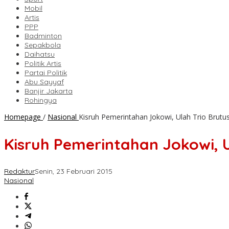
Mobil
Artis
PPP
Badminton
Sepakbola
Daihatsu
Politik Artis
Partai Politik
Abu Sayyaf
Banjir Jakarta
Rohingya
Homepage
/
Nasional
Kisruh Pemerintahan Jokowi, Ulah Trio Brutu
Kisruh Pemerintahan Jokowi, U
Redaktur
Senin, 23 Februari 2015
Nasional