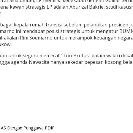
di rahasia umum, LP memiliki kedekatan dengan Golkar teru
na kawan strategis LP adalah Aburizal Bakrie, studi kasus
e.
bagai kepala rumah transisi sebelum pelantikan presiden 
marno ini mendapat posisi strategis untuk mengatur BUMN d
akalan Rini Soemarno untuk merampok keuangan negara da
okowi.
kan untuk segera memecat “Trio Brutus” dalam waktu dekat
ngga agenda Nawacita hanya sekedar pepesan kosong belaka
an AS Dengan Punggawa PDIP