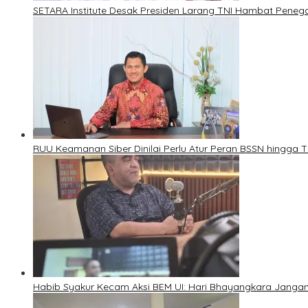
SETARA Institute Desak Presiden Larang TNI Hambat Pene
RUU Keamanan Siber Dinilai Perlu Atur Peran BSSN hingga T
Habib Syakur Kecam Aksi BEM UI: Hari Bhayangkara Jangan 