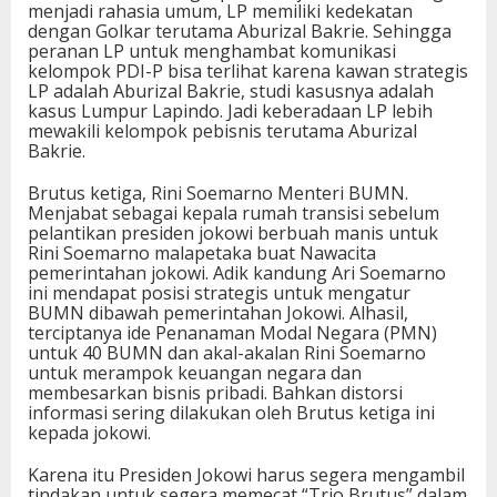
menjadi rahasia umum, LP memiliki kedekatan
dengan Golkar terutama Aburizal Bakrie. Sehingga
peranan LP untuk menghambat komunikasi
kelompok PDI-P bisa terlihat karena kawan strategis
LP adalah Aburizal Bakrie, studi kasusnya adalah
kasus Lumpur Lapindo. Jadi keberadaan LP lebih
mewakili kelompok pebisnis terutama Aburizal
Bakrie.
Brutus ketiga, Rini Soemarno Menteri BUMN.
Menjabat sebagai kepala rumah transisi sebelum
pelantikan presiden jokowi berbuah manis untuk
Rini Soemarno malapetaka buat Nawacita
pemerintahan jokowi. Adik kandung Ari Soemarno
ini mendapat posisi strategis untuk mengatur
BUMN dibawah pemerintahan Jokowi. Alhasil,
terciptanya ide Penanaman Modal Negara (PMN)
untuk 40 BUMN dan akal-akalan Rini Soemarno
untuk merampok keuangan negara dan
membesarkan bisnis pribadi. Bahkan distorsi
informasi sering dilakukan oleh Brutus ketiga ini
kepada jokowi.
Karena itu Presiden Jokowi harus segera mengambil
tindakan untuk segera memecat “Trio Brutus” dalam