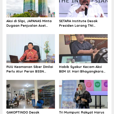
p
o
s
Aksi di Slipi, JAPANAS Minta
SETARA Institute Desak
Dugaan Penjualan Aset
Presiden Larang TNI
Negara Rp1 Triliun di
Hambat Penegakan Hukum
kawasan Twin Tower Plaza
Diusut
RUU Keamanan Siber Dinilai
Habib Syakur Kecam Aksi
Perlu Atur Peran BSSN
BEM UI: Hari Bhayangkara
hingga TNI
Jangan Dijadikan Panggung
Politik
GAKOPTINDO Desak
Tri Mumpuni: Rakyat Harus