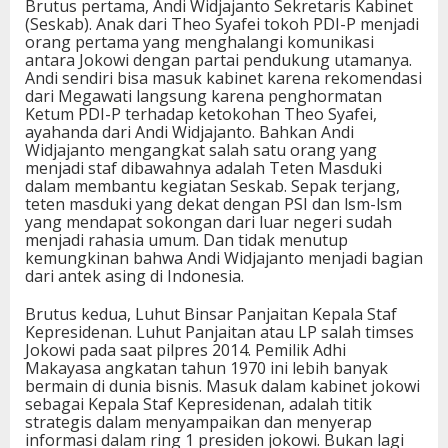
Brutus pertama, Andi Widjajanto Sekretaris Kabinet
(Seskab). Anak dari Theo Syafei tokoh PDI-P menjadi
orang pertama yang menghalangi komunikasi
antara Jokowi dengan partai pendukung utamanya.
Andi sendiri bisa masuk kabinet karena rekomendasi
dari Megawati langsung karena penghormatan
Ketum PDI-P terhadap ketokohan Theo Syafei,
ayahanda dari Andi Widjajanto. Bahkan Andi
Widjajanto mengangkat salah satu orang yang
menjadi staf dibawahnya adalah Teten Masduki
dalam membantu kegiatan Seskab. Sepak terjang,
teten masduki yang dekat dengan PSI dan lsm-lsm
yang mendapat sokongan dari luar negeri sudah
menjadi rahasia umum. Dan tidak menutup
kemungkinan bahwa Andi Widjajanto menjadi bagian
dari antek asing di Indonesia.
Brutus kedua, Luhut Binsar Panjaitan Kepala Staf
Kepresidenan. Luhut Panjaitan atau LP salah timses
Jokowi pada saat pilpres 2014. Pemilik Adhi
Makayasa angkatan tahun 1970 ini lebih banyak
bermain di dunia bisnis. Masuk dalam kabinet jokowi
sebagai Kepala Staf Kepresidenan, adalah titik
strategis dalam menyampaikan dan menyerap
informasi dalam ring 1 presiden jokowi. Bukan lagi