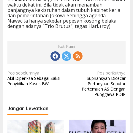
waktu dekat ini. Bila tidak akan menambah
panjangnya kekisruhan dalam tubuh kabinet kerja
dan pemerintahan Jokowi. Sehingga agenda
Nawacita hanya sekedar pepesan kosong belaka
dengan adanya “Trio Brutus”, tegas Hari. (roy)
Ikuti Kami
N
Pos sebelumnya
Pos berikutnya
Akil Diperiksa Sebagai Saksi
Supriansyah Dicecar
a
Penyidikan Kasus BW
Pertanyaan Seputar
v
Pertemuan AS Dengan
Punggawa PDIP
i
g
Jangan Lewatkan
a
s
i