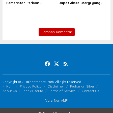
Pemerintah Perkuat
Dapat Akses Energi yang
Ketahanan Pasokan Kedelai
Setara
Nasional
Tambah Komentar
Copyright @ 2018 beritaasatucom. All right reserved
Karir
Privacy Policy
Disclaimer
Pedoman Siber
About Us
Indeks Berita
Terms of Service
Contact Us
Versi Non AMP