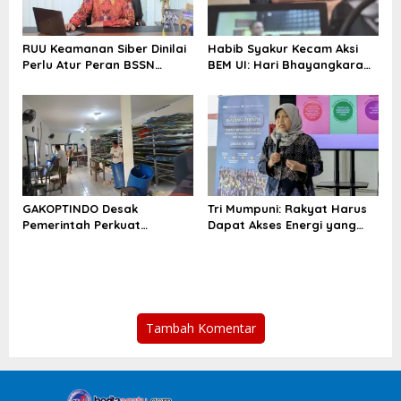
RUU Keamanan Siber Dinilai
Habib Syakur Kecam Aksi
Perlu Atur Peran BSSN
BEM UI: Hari Bhayangkara
hingga TNI
Jangan Dijadikan Panggung
Politik
GAKOPTINDO Desak
Tri Mumpuni: Rakyat Harus
Pemerintah Perkuat
Dapat Akses Energi yang
Ketahanan Pasokan Kedelai
Setara
Nasional
Tambah Komentar