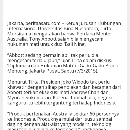
Jakarta, beritaasatu.com – Ketua Jurusan Hubungan
Internasional Universitas Bina Nusantara, Tirta
Mursitama mengatakan bahwa Perdana Menteri
Australia, Tony Abbott salah bila mengecam
hukuman mati untuk duo ‘Bali Nine’.
“Abbott sedang bermain api, tak perlu dia
mengecam terlalu jauh,” ujar Tirta dalam diskusi
‘Diplomasi dan Hukuman Mati’ di Gado-Gado Boplo,
Menteng, Jakarta Pusat, Sabtu (7/3/2015).
Menurut Tirta, Presiden Joko Widodo tak perlu
khawatir dengan sikap penolakan dan kecaman dari
Abbott terkait eksekusi mati Andrew Chan dan
Myuran Sukumaran. Karena, tambah dia, negeri
kanguru itu lebih tergantung terhadap Indonesia.
“Produk pertenakan Australia sekitar 60 persennya
ke Indonesia. Produknya mulai dari susu sampai
daging dengan alat-alat yang modern, teknologi
maju tapi dijualnya ke Indonesia,” ungkapnya.