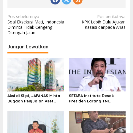
N
Pos sebelumnya
Pos berikutnya
Soal Eksekusi Mati, Indonesia
KPK Lebih Dulu Ajukan
a
Diminta Tidak Cengeng
Kasasi daripada Anas
v
Ditengah Jalan
i
Jangan Lewatkan
g
a
s
i
p
o
Aksi di Slipi, JAPANAS Minta
SETARA Institute Desak
s
Dugaan Penjualan Aset
Presiden Larang TNI
Negara Rp1 Triliun di
Hambat Penegakan Hukum
kawasan Twin Tower Plaza
Diusut