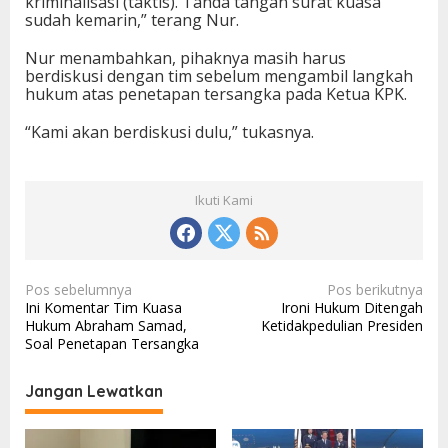
kriminalisasi (taktis). Tanda tangan surat kuasa
sudah kemarin,” terang Nur.
Nur menambahkan, pihaknya masih harus
berdiskusi dengan tim sebelum mengambil langkah
hukum atas penetapan tersangka pada Ketua KPK.
“Kami akan berdiskusi dulu,” tukasnya.
Ikuti Kami
N
Pos sebelumnya
Pos berikutnya
Ini Komentar Tim Kuasa
Ironi Hukum Ditengah
a
Hukum Abraham Samad,
Ketidakpedulian Presiden
v
Soal Penetapan Tersangka
i
Jangan Lewatkan
g
a