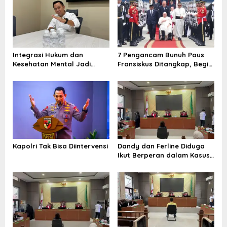
s
i
p
o
Integrasi Hukum dan
7 Pengancam Bunuh Paus
s
Kesehatan Mental Jadi
Fransiskus Ditangkap, Begini
Kunci Hadapi Tantangan Era
Peran Masing-masing yang
Siber
Diungkap Densus 88
Kapolri Tak Bisa Diintervensi
Dandy dan Ferline Diduga
Ikut Berperan dalam Kasus
Pemalsuan Tanda Tangan