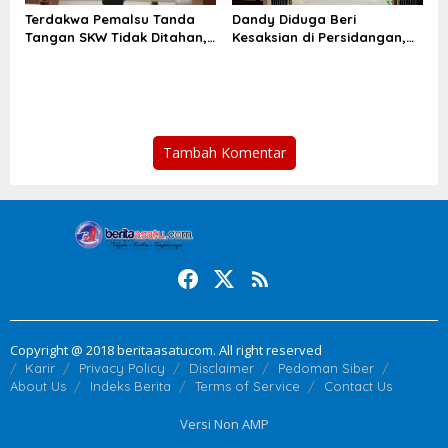
Terdakwa Pemalsu Tanda
Dandy Diduga Beri
Tangan SKW Tidak Ditahan,
Kesaksian di Persidangan,
KY Diminta Turun Tangan
Ahli Hukum Sebut Bisa
Diancam Hukuman Pidana
Tambah Komentar
Copyright @ 2018 beritaasatucom. All right reserved
Karir
Privacy Policy
Disclaimer
Pedoman Siber
About Us
Indeks Berita
Terms of Service
Contact Us
Versi Non AMP