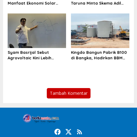
Manfaat Ekonomi Solar
Taruna Minta Skema Adil
Grazing bagi Investor
dalam Proyek Agrovoltaic
Syam Basrijal Sebut
Kingdo Bangun Pabrik B100
Agrovoltaic Kini Lebih
di Bangka, Hadirkan BBM
Kompetitif dari Fosil
Asli Indonesia
Tambah Komentar