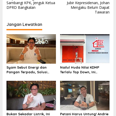
a
Sambangi KPK, Jenguk Ketua
Jubir Kepresidenan, Johan
v
DPRD Bangkalan
Mengaku Belum Dapat
Tawaran
i
g
Jangan Lewatkan
a
s
i
p
o
s
Syam Sebut Energi dan
Nailul Huda Nilai KDMP
Pangan Terpadu, Solusi
Terlalu Top Down, Ini
Konflik Lahan Nasional
Solusinya
Bukan Sekadar Listrik, Ini
Petani Harus Untung! Andrie