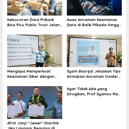
p
o
s
Kebocoran Data Pribadi
Awas Ancaman Keamanan
Bisa Picu Public Trust Jelang
Data di Balik Pilkada Hingga
Pilkada 2024
Judi Online
Mengapa Memperkuat
Syam Basrijal Jelaskan Tips
Keamanan Siber dengan
Antisipasi Ancaman Insider
Teknologi Canggih Sangat
Threat
Penting?
Agar Tidak Ada yang
Dirugikan, Prof Syamsu Rizal
Dukung Pemerintah Gulirkan
Regulasi Fintech
APJII Janji “Jewer” Starlink
Jika Langgar Regulasi di