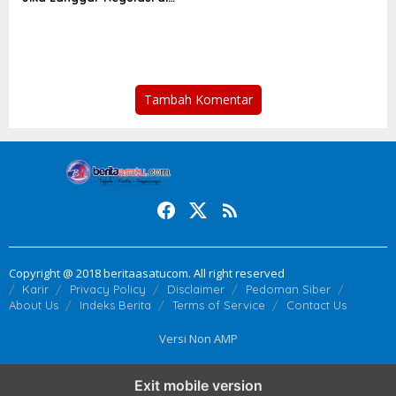
Indonesia
Tambah Komentar
Copyright @ 2018 beritaasatucom. All right reserved
Karir
Privacy Policy
Disclaimer
Pedoman Siber
About Us
Indeks Berita
Terms of Service
Contact Us
Versi Non AMP
Exit mobile version