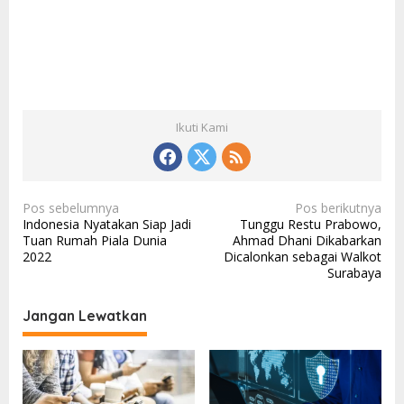
Ikuti Kami
N
Pos sebelumnya
Pos berikutnya
Indonesia Nyatakan Siap Jadi
Tunggu Restu Prabowo,
a
Tuan Rumah Piala Dunia
Ahmad Dhani Dikabarkan
v
2022
Dicalonkan sebagai Walkot
Surabaya
i
g
Jangan Lewatkan
a
s
i