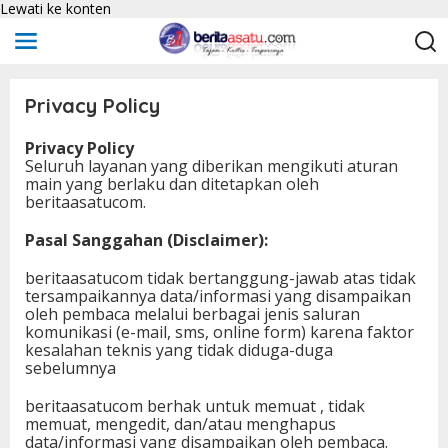
Lewati ke konten
Privacy Policy
Privacy Policy
|
Seluruh layanan yang diberikan mengikuti aturan
K
A
main yang berlaku dan ditetapkan oleh
M
beritaasatucom.
I
S
,
Pasal Sanggahan (Disclaimer):
2
6
beritaasatucom tidak bertanggung-jawab atas tidak
J
U
tersampaikannya data/informasi yang disampaikan
L
oleh pembaca melalui berbagai jenis saluran
I
komunikasi (e-mail, sms, online form) karena faktor
2
0
kesalahan teknis yang tidak diduga-duga
1
sebelumnya
8
O
L
beritaasatucom berhak untuk memuat , tidak
E
memuat, mengedit, dan/atau menghapus
H
data/informasi yang disampaikan oleh pembaca.
I