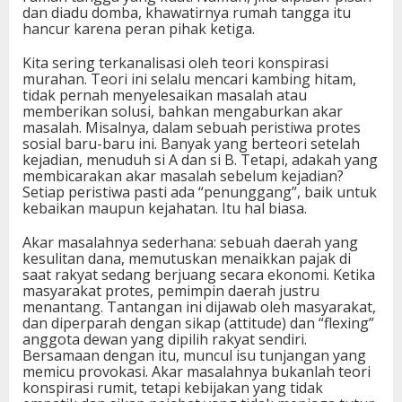
dan diadu domba, khawatirnya rumah tangga itu
hancur karena peran pihak ketiga.
Kita sering terkanalisasi oleh teori konspirasi
murahan. Teori ini selalu mencari kambing hitam,
tidak pernah menyelesaikan masalah atau
memberikan solusi, bahkan mengaburkan akar
masalah. Misalnya, dalam sebuah peristiwa protes
sosial baru-baru ini. Banyak yang berteori setelah
kejadian, menuduh si A dan si B. Tetapi, adakah yang
membicarakan akar masalah sebelum kejadian?
Setiap peristiwa pasti ada “penunggang”, baik untuk
kebaikan maupun kejahatan. Itu hal biasa.
Akar masalahnya sederhana: sebuah daerah yang
kesulitan dana, memutuskan menaikkan pajak di
saat rakyat sedang berjuang secara ekonomi. Ketika
masyarakat protes, pemimpin daerah justru
menantang. Tantangan ini dijawab oleh masyarakat,
dan diperparah dengan sikap (attitude) dan “flexing”
anggota dewan yang dipilih rakyat sendiri.
Bersamaan dengan itu, muncul isu tunjangan yang
memicu provokasi. Akar masalahnya bukanlah teori
konspirasi rumit, tetapi kebijakan yang tidak