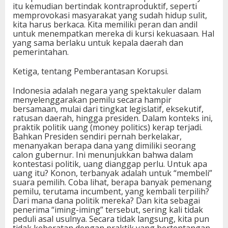
itu kemudian bertindak kontraproduktif, seperti
memprovokasi masyarakat yang sudah hidup sulit,
kita harus berkaca. Kita memiliki peran dan andil
untuk menempatkan mereka di kursi kekuasaan. Hal
yang sama berlaku untuk kepala daerah dan
pemerintahan.
Ketiga, tentang Pemberantasan Korupsi.
Indonesia adalah negara yang spektakuler dalam
menyelenggarakan pemilu secara hampir
bersamaan, mulai dari tingkat legislatif, eksekutif,
ratusan daerah, hingga presiden. Dalam konteks ini,
praktik politik uang (money politics) kerap terjadi.
Bahkan Presiden sendiri pernah berkelakar,
menanyakan berapa dana yang dimiliki seorang
calon gubernur. Ini menunjukkan bahwa dalam
kontestasi politik, uang dianggap perlu. Untuk apa
uang itu? Konon, terbanyak adalah untuk “membeli”
suara pemilih. Coba lihat, berapa banyak pemenang
pemilu, terutama incumbent, yang kembali terpilih?
Dari mana dana politik mereka? Dan kita sebagai
penerima “iming-iming” tersebut, sering kali tidak
peduli asal usulnya. Secara tidak langsung, kita pun
tidak keberatan dengan praktik yang bertentangan