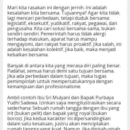
Mari kita rasakan ini dengan jernih. Ini adalah
kesalahan kita bersama. Tujuannya? Agar kita tidak
lagi mencari perbedaan, tetapi duduk bersama:
legislatif, eksekutif, yudikatif, rakyat, pegawai, dan
pengusaha. Kita cari solusi bersama-sama, bukan
sendiri-sendiri. Pemerintah harus tidak alergi
terhadap masukan, aparat harus mampu
mengayomi, dan rakyat harus proaktif. Jika salah, ini
adalah kesalahan kolektif. Jika baik, maka menjadi
kebaikan bersama.
Banyak di antara kita yang merasa diri paling benar.
Padahal, semua harus demi satu tujuan bersama.
Jika ada perbedaan dalam tujuan, maka tugas
pemimpinlah untuk mempersatukannya dengan
kemampuan dan profesionalisme.
Ambil contoh Ibu Sri Mulyani dan Bapak Purbaya
Yudhi Sadewa. Izinkan saya mengilustrasikan secara
sederhana: Sebuah rumah tangga dengan ibu yang
irit (bukan pelit) dan bapak yang royal (bukan
boros). Jika kedua karakter ini dipersandingkan
dalam satu kesatuan, justru akan menciptakan
rumah tangga yang kuat. Namun, jika dipisah-pisah