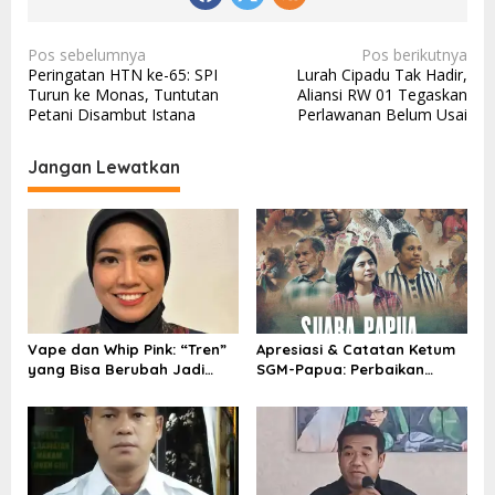
N
Pos sebelumnya
Pos berikutnya
Peringatan HTN ke-65: SPI
Lurah Cipadu Tak Hadir,
a
Turun ke Monas, Tuntutan
Aliansi RW 01 Tegaskan
v
Petani Disambut Istana
Perlawanan Belum Usai
i
Jangan Lewatkan
g
a
s
i
p
o
Vape dan Whip Pink: “Tren”
Apresiasi & Catatan Ketum
s
yang Bisa Berubah Jadi
SGM-Papua: Perbaikan
Tragedi
Program Pelayanan
Masyarakat di Papua Pada
Masa Pemerintahan
Prabowo – Gibran