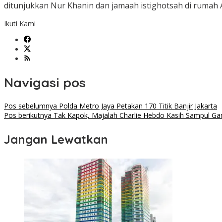
ditunjukkan Nur Khanin dan jamaah istighotsah di rumah A
Ikuti Kami
Navigasi pos
Pos sebelumnya
Polda Metro Jaya Petakan 170 Titik Banjir Jakarta
Pos berikutnya
Tak Kapok, Majalah Charlie Hebdo Kasih Sampul 
Jangan Lewatkan