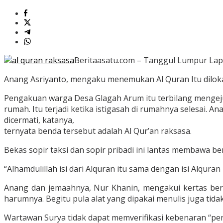
Beritaasatu.com – Tanggul Lumpur Lapi
Anang Asriyanto, mengaku menemukan Al Quran Itu dilokas
Pengakuan warga Desa Glagah Arum itu terbilang mengej
rumah. Itu terjadi ketika istigasah di rumahnya selesai. 
dicermati, katanya,
ternyata benda tersebut adalah Al Qur’an raksasa.
Bekas sopir taksi dan sopir pribadi ini lantas membawa b
“Alhamdulillah isi dari Alquran itu sama dengan isi Alqura
Anang dan jemaahnya, Nur Khanin, mengakui kertas berw
harumnya. Begitu pula alat yang dipakai menulis juga tidak
Wartawan Surya tidak dapat memverifikasi kebenaran “pene