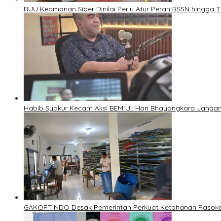
RUU Keamanan Siber Dinilai Perlu Atur Peran BSSN hingga T
Habib Syakur Kecam Aksi BEM UI: Hari Bhayangkara Jangan 
GAKOPTINDO Desak Pemerintah Perkuat Ketahanan Pasokan