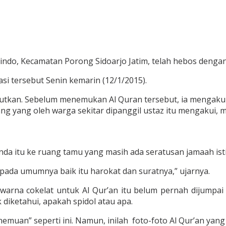
ndo, Kecamatan Porong Sidoarjo Jatim, telah hebos dengan
i tersebut Senin kemarin (12/1/2015).
utkan. Sebelum menemukan Al Quran tersebut, ia mengaku 
Anang yang oleh warga sekitar dipanggil ustaz itu mengakui,
enda itu ke ruang tamu yang masih ada seratusan jamaah ist
n pada umumnya baik itu harokat dan suratnya,” ujarnya.
arna cokelat untuk Al Qur’an itu belum pernah dijumpai
 diketahui, apakah spidol atau apa.
muan” seperti ini. Namun, inilah foto-foto Al Qur’an yang