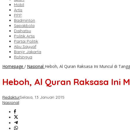
Mobil
Artis
PPP
Badminton
Sepakbola
Daihatsu
Politik Artis
Partai Politik
Abu Sayyaf
Banjir Jakarta
Rohingya
Homepage
/
Nasional
Heboh, Al Quran Raksasa Ini Muncul di Tang
Heboh, Al Quran Raksasa Ini 
Redaktur
Selasa, 13 Januari 2015
Nasional