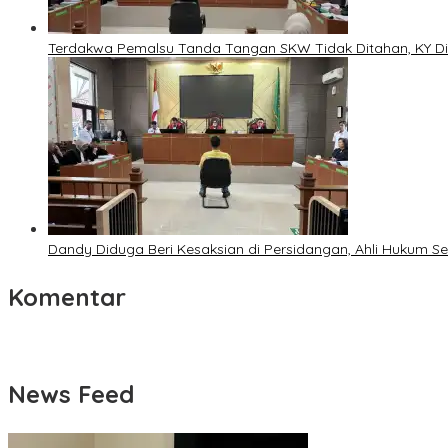
Terdakwa Pemalsu Tanda Tangan SKW Tidak Ditahan, KY Di
Dandy Diduga Beri Kesaksian di Persidangan, Ahli Hukum 
Komentar
News Feed