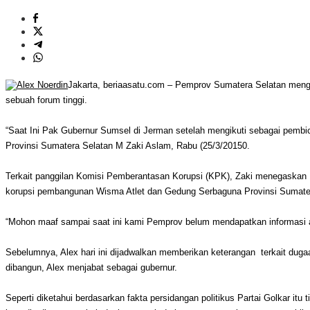
Jakarta, beriaasatu.com – Pemprov Sumatera Selatan menga
sebuah forum tinggi.
“Saat Ini Pak Gubernur Sumsel di Jerman setelah mengikuti sebagai pembi
Provinsi Sumatera Selatan M Zaki Aslam, Rabu (25/3/20150.
Terkait panggilan Komisi Pemberantasan Korupsi (KPK), Zaki menegaskan P
korupsi pembangunan Wisma Atlet dan Gedung Serbaguna Provinsi Sumater
“Mohon maaf sampai saat ini kami Pemprov belum mendapatkan informasi a
Sebelumnya, Alex hari ini dijadwalkan memberikan keterangan terkait dug
dibangun, Alex menjabat sebagai gubernur.
Seperti diketahui berdasarkan fakta persidangan politikus Partai Golkar i