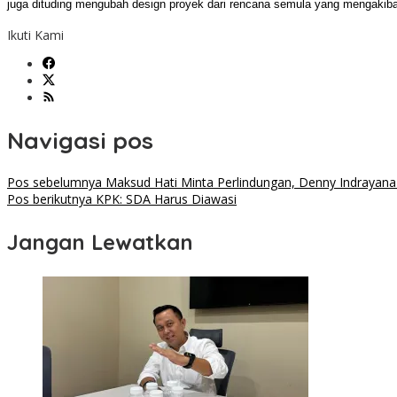
juga dituding mengubah design proyek dari rencana semula yang mengakiba
Ikuti Kami
Navigasi pos
Pos sebelumnya
Maksud Hati Minta Perlindungan, Denny Indrayana
Pos berikutnya
KPK: SDA Harus Diawasi
Jangan Lewatkan