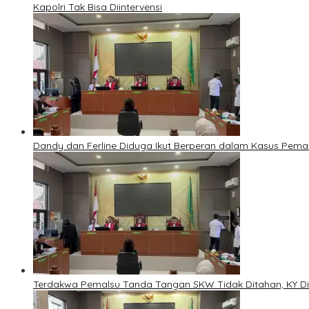
Kapolri Tak Bisa Diintervensi
Dandy dan Ferline Diduga Ikut Berperan dalam Kasus Pem
Terdakwa Pemalsu Tanda Tangan SKW Tidak Ditahan, KY Di