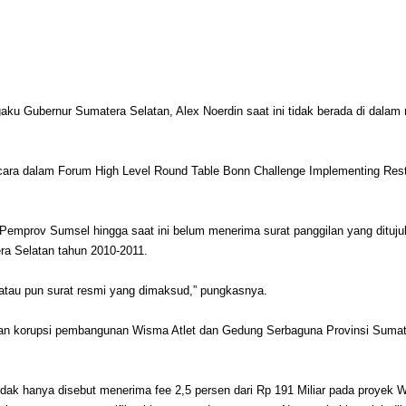
ku Gubernur Sumatera Selatan, Alex Noerdin saat ini tidak berada di dalam
cara dalam Forum High Level Round Table Bonn Challenge Implementing Resto
emprov Sumsel hingga saat ini belum menerima surat panggilan yang ditujuk
a Selatan tahun 2010-2011.
tau pun surat resmi yang dimaksud,” pungkasnya.
aan korupsi pembangunan Wisma Atlet dan Gedung Serbaguna Provinsi Sumater
tu tidak hanya disebut menerima fee 2,5 persen dari Rp 191 Miliar pada pro