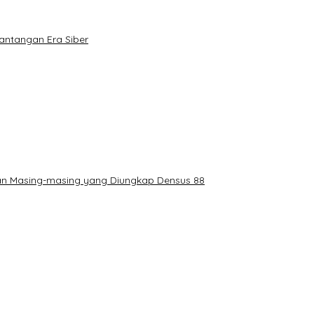
antangan Era Siber
ran Masing-masing yang Diungkap Densus 88