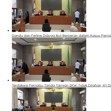
Dandy dan Ferline Diduga Ikut Berperan dalam Kasus Pem
Terdakwa Pemalsu Tanda Tangan SKW Tidak Ditahan, KY Di