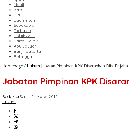
Mobil
Artis
PPP
Badminton
Sepakbola
Daihatsu
Politik Artis
Partai Politik
Abu Sayyaf
Banjir Jakarta
Rohingya
Homepage
/
Hukum
Jabatan Pimpinan KPK Disarankan Diisi Pejaba
Jabatan Pimpinan KPK Disaran
Redaktur
Senin, 16 Maret 2015
Hukum