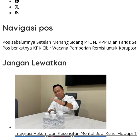
Navigasi pos
Pos sebelumnya
Setelah Menang Sidang PTUN, PPP Djan Faridz 
Pos berikutnya
KPK Cibir Wacana Pemberian Remisi untuk Koruptor
Jangan Lewatkan
Integrasi Hukum dan Kesehatan Mental Jadi Kunci Hadapi T