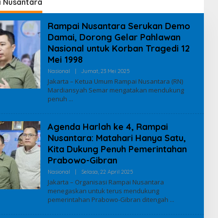
ung
 Nusantara
Rampai Nusantara Serukan Demo
Damai, Dorong Gelar Pahlawan
Nasional untuk Korban Tragedi 12
Mei 1998
Nasional
|
Jumat, 23 Mei 2025
O
L
Jakarta – Ketua Umum Rampai Nusantara (RN)
E
Mardiansyah Semar mengatakan mendukung
H
penuh
I
Q
B
A
Agenda Harlah ke 4, Rampai
L
Nusantara: Matahari Hanya Satu,
Kita Dukung Penuh Pemerintahan
Prabowo-Gibran
Nasional
|
Selasa, 22 April 2025
O
L
Jakarta – Organisasi Rampai Nusantara
E
menegaskan untuk terus mendukung
H
pemerintahan Prabowo-Gibran ditengah
I
Q
B