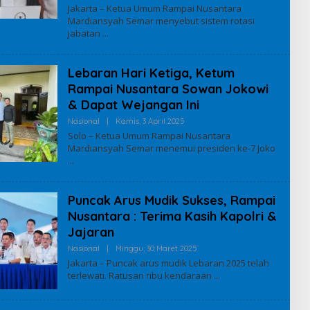
L
Jakarta – Ketua Umum Rampai Nusantara
E
Mardiansyah Semar menyebut sistem rotasi
H
jabatan
I
Q
B
A
Lebaran Hari Ketiga, Ketum
L
Rampai Nusantara Sowan Jokowi
& Dapat Wejangan Ini
Nasional
|
Kamis, 3 April 2025
O
L
Solo – Ketua Umum Rampai Nusantara
E
Mardiansyah Semar menemui presiden ke-7 Joko
H
I
adar
Petani Harus Untung!
Syam Basrijal Se
Q
 Manfaat
Andrie Taruna Minta
Agrovoltaic Kini
B
A
lar
Skema Adil dalam
Lebih Kompetitif 
Puncak Arus Mudik Sukses, Rampai
L
gi
Proyek Agrovoltaic
Fosil
Nusantara : Terima Kasih Kapolri &
Jajaran
Nasional
|
Minggu, 30 Maret 2025
O
L
Jakarta – Puncak arus mudik Lebaran 2025 telah
E
terlewati. Ratusan ribu kendaraan
H
I
Q
B