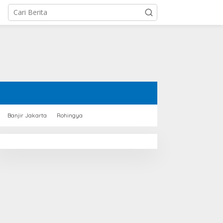
Banjir Jakarta
Rohingya
akapolri: Pengurus KBPP
Perkuat Kamtibmas
olri Harus Jadi Motor
Perairan, Ditpolair
engabdian kepada
Korpolairud Baharkam
asyarakat
Polri Berdialog dengan