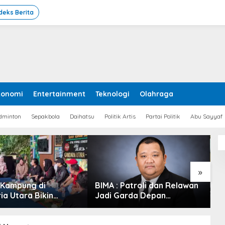
deks Berita
konomi
Entertainment
Teknologi
Olahraga
dminton
Sepakbola
Daihatsu
Politik Artis
Partai Politik
Abu Sayyaf
»
 Kampung di
BIMA : Patroli dan Relawan
W
ia Utara Bikin
Jadi Garda Depan
P
Puti Guntur, dan
Pencegahan Karhutla
P
g Puspayoga Turun
M