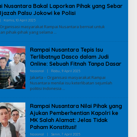
A
 Nusantara Bakal Laporkan Pihak yang Sebar
L
 Ijazah Palsu Jokowi ke Polisi
|
Kamis, 10 April 2025
O
L
– Organisasi masyarakat Rampai Nusantara berniat untuk
E
an pihak-pihak yang selama
H
I
Q
B
Rampai Nusantara Tepis Isu
A
L
Terlibatnya Dasco dalam Judi
Online: Sebuah Fitnah Tanpa Dasar
Nasional
|
Rabu, 9 April 2025
O
L
Jakarta – Organisasi masyarakat Rampai
E
Nusantara menilai isu keterlibatan sejumlah
H
politisi Indonesia
I
Q
B
A
Rampai Nusantara Nilai Pihak yang
L
Ajukan Pemberhentian Kapolri ke
MK Salah Alamat: Jelas Tidak
Paham Konstitusi!
Nasional
|
Senin, 7 April 2025
O