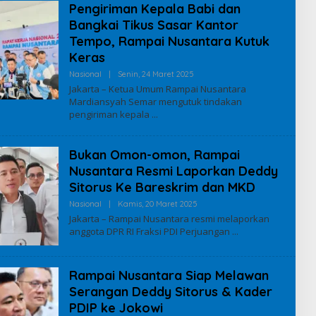
Pengiriman Kepala Babi dan
A
L
Bangkai Tikus Sasar Kantor
Tempo, Rampai Nusantara Kutuk
Keras
Nasional
|
Senin, 24 Maret 2025
O
L
Jakarta – Ketua Umum Rampai Nusantara
E
Mardiansyah Semar mengutuk tindakan
H
pengiriman kepala
I
Q
B
A
Bukan Omon-omon, Rampai
L
Nusantara Resmi Laporkan Deddy
Sitorus Ke Bareskrim dan MKD
Nasional
|
Kamis, 20 Maret 2025
O
L
Jakarta – Rampai Nusantara resmi melaporkan
E
anggota DPR RI Fraksi PDI Perjuangan
H
I
Q
B
Rampai Nusantara Siap Melawan
A
L
Serangan Deddy Sitorus & Kader
PDIP ke Jokowi