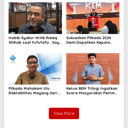
yang Ada
Habib Syakur Kritik Rizieq
Sukseskan Pilkada 2024
Shihab soal Fufufafa : Saya
Demi Dapatkan Kepala
Kok Lihat dia Sedang
Daerah Berkualitas dan
Turunkan Derajat sebagai
Amanah
Habaib
Pilkada Mahakam Ulu:
Ketua BEM Trilogi Ingatkan
Elektabilitas Mayang Sari –
Suara Masyarakat Penting
Stanis Kokoh di Puncak
untuk Terpilihnya Pemimpin
Terbaik di Daerah
View More