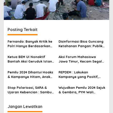
Posting Terkait
Fernando: Banyak Kritik ke
Disinformasi Bisa Guncang
Polri Hanya Berdasarkan
Ketahanan Pangan: Publik
Judul, Bukan Isi Berita
Didorong Cerdas Digital!
Ketua BEM UI Nonaktif
Aksi Forum Mahasiswa
Bantah Aksi Geruduk Istana
Jawa Timur, Kecam Segala
1 Februari yang Diunggah
Bentuk Kampanye Hitam &
Ade Armando : Pola Hoax
Hoaks di Pemilu 2024
Pemilu 2024 Dihantui Hoaks
REPDEM : Lakukan
Berulang Lagi
& Kampanye Hitam, Anak
Kampanye yang Positif,
Muda Sebagai Penentu
Bukan Saling Fitnah Tapi
Arah Bangsa Jangan
Adu Program!
Stop Polarisasi, SARA &
Wujudkan Pemilu 2024 Sejuk
Terprovokasi
Ujaran Kebencian : Sambut
& Gembira, PYM Wali
Pemilu 2024 Riang Gembira
Nanggroe Aceh : Utamakan
Persatuan, Jaga
Kondusifitas
Jangan Lewatkan