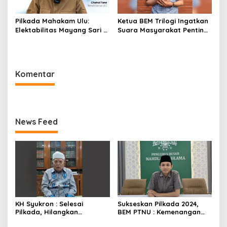
Pilkada Mahakam Ulu:
Ketua BEM Trilogi Ingatkan
Elektabilitas Mayang Sari –
Suara Masyarakat Penting
Stanis Kokoh di Puncak
untuk Terpilihnya Pemimpin
Terbaik di Daerah
Komentar
News Feed
KH Syukron : Selesai
Sukseskan Pilkada 2024,
Pilkada, Hilangkan
BEM PTNU : Kemenangan
Perbedaan-perbedaan
Seluruh Rakyat