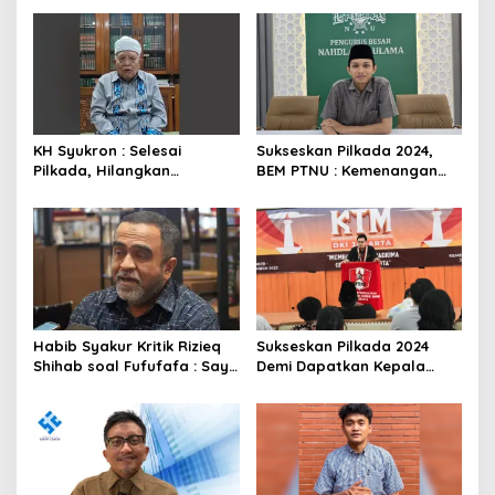
KH Syukron : Selesai
Sukseskan Pilkada 2024,
Pilkada, Hilangkan
BEM PTNU : Kemenangan
Perbedaan-perbedaan
Seluruh Rakyat
yang Ada
Habib Syakur Kritik Rizieq
Sukseskan Pilkada 2024
Shihab soal Fufufafa : Saya
Demi Dapatkan Kepala
Kok Lihat dia Sedang
Daerah Berkualitas dan
Turunkan Derajat sebagai
Amanah
Habaib