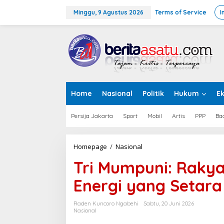
L
e
Minggu, 9 Agustus 2026
Terms of Service
I
w
a
t
i
k
e
k
o
Home
Nasional
Politik
Hukum
E
n
t
e
Persija Jakarta
Sport
Mobil
Artis
PPP
Ba
n
Homepage
/
Nasional
T
r
Tri Mumpuni: Rakya
i
M
Energi yang Setara
u
m
p
Raden Kuncoro Ngabehi
Sabtu, 20 Juni 2026
u
Nasional
n