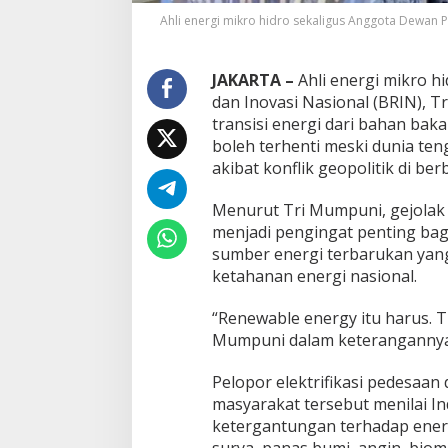
e
Ahli energi mikro hidro sekaligus Anggota Dewan P
r
g
i
JAKARTA –
Ahli energi mikro 
y
a
dan Inovasi Nasional (BRIN),
n
transisi energi dari bahan bak
g
boleh terhenti meski dunia te
S
akibat konflik geopolitik di be
e
t
a
Menurut Tri Mumpuni, gejolak y
r
menjadi pengingat penting ba
a
sumber energi terbarukan yan
ketahanan energi nasional.
“Renewable energy itu harus. Tr
Mumpuni dalam keterangannya d
Pelopor elektrifikasi pedesaa
masyarakat tersebut menilai I
ketergantungan terhadap energ
surya, panas bumi, angin, biom