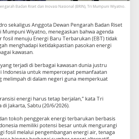
engarah Badan Riset dan Inovasi Nasional (BRIN), Tri Mumpuni Wiyatno.
hidro sekaligus Anggota Dewan Pengarah Badan Riset
 Tri Mumpuni Wiyatno, menegaskan bahwa agenda
ar fosil menuju Energi Baru Terbarukan (EBT) tidak
ngah menghadapi ketidakpastian pasokan energi
rbagai kawasan.
ang terjadi di berbagai kawasan dunia justru
gi Indonesia untuk mempercepat pemanfaatan
g melimpah di dalam negeri guna memperkuat
ansisi energi harus tetap berjalan,” kata Tri
i Jakarta, Sabtu (20/6/2026).
n dan tokoh penggerak energi terbarukan berbasis
ndonesia memiliki potensi besar untuk mengurangi
i fosil melalui pengembangan energi air, tenaga
assa hingga berbagai sumber energi alternatif