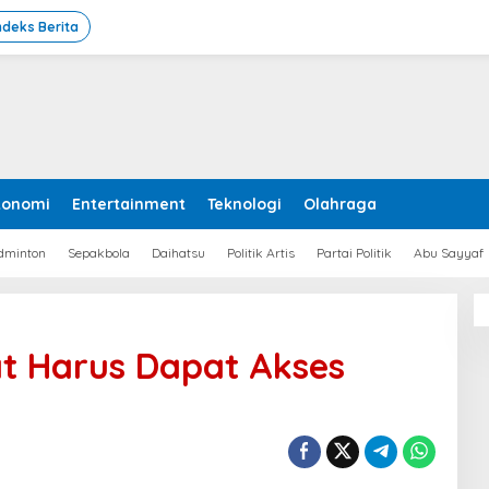
ndeks Berita
konomi
Entertainment
Teknologi
Olahraga
dminton
Sepakbola
Daihatsu
Politik Artis
Partai Politik
Abu Sayyaf
t Harus Dapat Akses