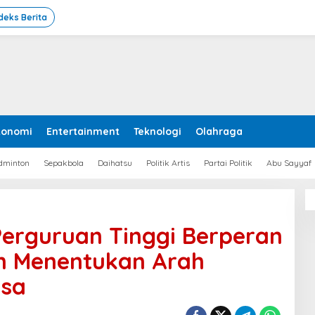
deks Berita
konomi
Entertainment
Teknologi
Olahraga
dminton
Sepakbola
Daihatsu
Politik Artis
Partai Politik
Abu Sayyaf
erguruan Tinggi Berperan
m Menentukan Arah
gsa