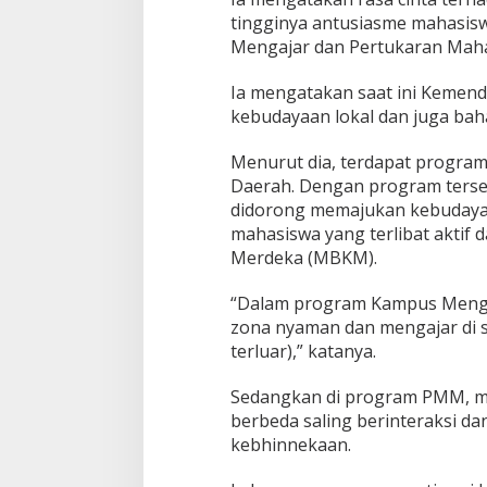
u
tingginya antusiasme mahasis
k
Mengajar dan Pertukaran Mah
a
n
Ia mengatakan saat ini Kemen
A
r
kebudayaan lokal dan juga bah
a
h
Menurut dia, terdapat program
K
Daerah. Dengan program terse
e
didorong memajukan kebudayaa
h
i
mahasiswa yang terlibat akti
d
Merdeka (MBKM).
u
p
“Dalam program Kampus Mengaj
a
zona nyaman dan mengajar di s
n
B
terluar),” katanya.
e
r
Sedangkan di program PMM, ma
b
berbeda saling berinteraksi d
a
kebhinnekaan.
n
g
s