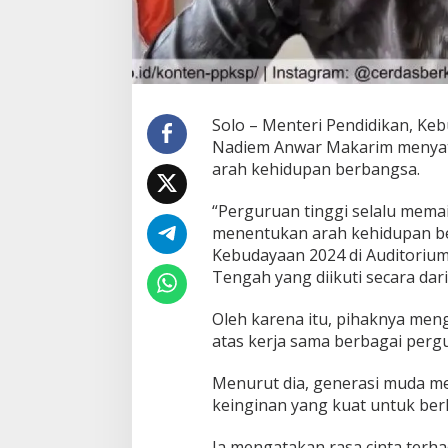
r
a
n
F
u
n
d
Solo – Menteri Pendidikan, Keb
a
Nadiem Anwar Makarim menyat
m
arah kehidupan berbangsa.
e
n
t
“Perguruan tinggi selalu mem
a
menentukan arah kehidupan be
l
Kebudayaan 2024 di Auditoriu
d
Tengah yang diikuti secara dari
a
l
a
Oleh karena itu, pihaknya men
m
atas kerja sama berbagai pergu
M
e
Menurut dia, generasi muda mem
n
keinginan yang kuat untuk ber
e
n
t
Ia mengatakan rasa cinta terha