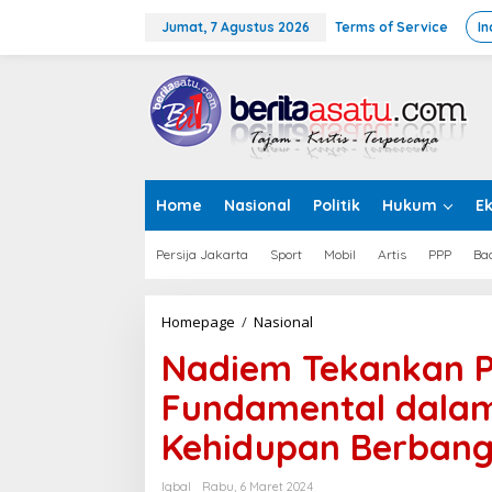
L
e
Jumat, 7 Agustus 2026
Terms of Service
In
w
a
t
i
k
e
k
o
Home
Nasional
Politik
Hukum
E
n
t
e
Persija Jakarta
Sport
Mobil
Artis
PPP
Ba
n
Homepage
/
Nasional
N
a
Nadiem Tekankan P
d
i
Fundamental dala
e
m
Kehidupan Berban
T
e
k
Iqbal
Rabu, 6 Maret 2024