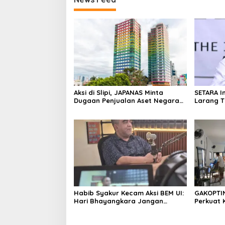
Aksi di Slipi, JAPANAS Minta
SETARA I
Dugaan Penjualan Aset Negara
Larang 
Rp1 Triliun di kawasan Twin Tower
Hukum
Plaza Diusut
Habib Syakur Kecam Aksi BEM UI:
GAKOPTI
Hari Bhayangkara Jangan
Perkuat 
Dijadikan Panggung Politik
Kedelai 