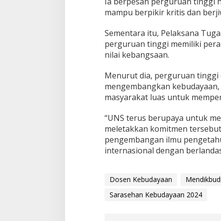
Ia berpesan perguruan tinggi h
a
mampu berpikir kritis dan berj
Sementara itu, Pelaksana Tug
perguruan tinggi memiliki pera
nilai kebangsaan.
Menurut dia, perguruan tinggi
mengembangkan kebudayaan, b
masyarakat luas untuk memper
“UNS terus berupaya untuk me
meletakkan komitmen tersebut s
pengembangan ilmu pengetahuan
internasional dengan berlandas
Dosen Kebudayaan
Mendikbudr
Sarasehan Kebudayaan 2024