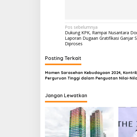
N
Pos sebelumnya
Dukung KPK, Rampai Nusantara Do
a
Laporan Dugaan Gratifikasi Ganjar 
v
Diproses
i
Posting Terkait
g
a
Momen Sarasehan Kebudayaan 2024, Kontrib
s
Perguruan Tinggi dalam Penguatan Nilai-Nila
Kebangsaan Berbasis Kebudayaan
i
p
Jangan Lewatkan
o
s