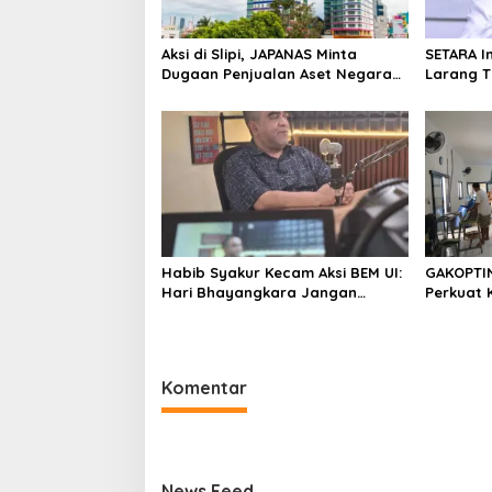
Aksi di Slipi, JAPANAS Minta
SETARA I
Dugaan Penjualan Aset Negara
Larang 
Rp1 Triliun di kawasan Twin Tower
Hukum
Plaza Diusut
Habib Syakur Kecam Aksi BEM UI:
GAKOPTI
Hari Bhayangkara Jangan
Perkuat 
Dijadikan Panggung Politik
Kedelai 
Komentar
News Feed