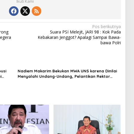
Ikuti Kami
Pos berikutnya
rong
Suara PSI Melejit, JARI 98 : Kok Pada
Segera
Kebakaran Jenggot? Apalagi Sampai Bawa-
bawa Polri
usi
Nadiem Makarim Bekukan MWA UNS karena Dinilai
i
Menyalahi Undang-Undang, Pelantikan Rektor
Dibatalkan