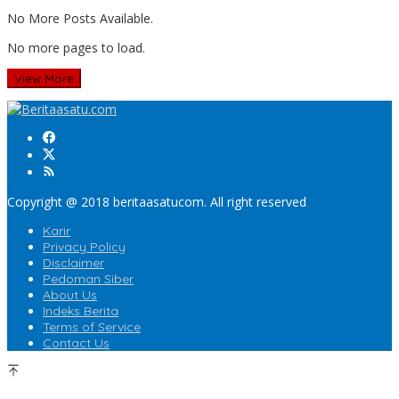
No More Posts Available.
No more pages to load.
View More
Copyright @ 2018 beritaasatucom. All right reserved
Karir
Privacy Policy
Disclaimer
Pedoman Siber
About Us
Indeks Berita
Terms of Service
Contact Us