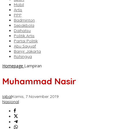
Mobil
Artis
PPP
Badminton
Sepakbola
Daihatsu
Politik Artis
Partai Politik
Abu Sayyaf
Banjir Jakarta
Rohingya
Homepage
Lampiran
Muhammad Nasir
Iqbal
Kamis, 7 November 2019
Nasional