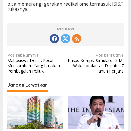
bisa memerangi gerakan radikalisme termasuk ISIS,”
tukasnya.
Ikuti Kami
N
Pos sebelumnya
Pos berikutnya
Mahasiswa Desak Pecat
Kasus Korupsi Simulator SIM,
a
Menkumham Yang Lakukan
Wakakoralantas Dituntut 7
v
Pembegalan Politik
Tahun Penjara
i
Jangan Lewatkan
g
a
s
i
p
o