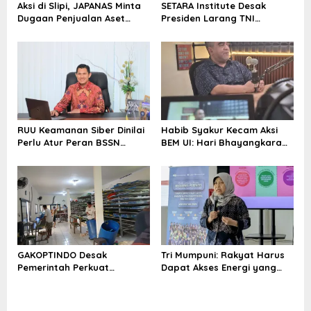
Aksi di Slipi, JAPANAS Minta
SETARA Institute Desak
s
Dugaan Penjualan Aset
Presiden Larang TNI
Negara Rp1 Triliun di
Hambat Penegakan Hukum
kawasan Twin Tower Plaza
Diusut
RUU Keamanan Siber Dinilai
Habib Syakur Kecam Aksi
Perlu Atur Peran BSSN
BEM UI: Hari Bhayangkara
hingga TNI
Jangan Dijadikan Panggung
Politik
GAKOPTINDO Desak
Tri Mumpuni: Rakyat Harus
Pemerintah Perkuat
Dapat Akses Energi yang
Ketahanan Pasokan Kedelai
Setara
Nasional