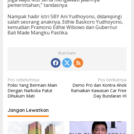
pemerintahan,” tandasnya.
Nampak hadir istri SBY Ani Yudhoyono, didampingi
salah seorang anaknya, Edhie Baskoro Yudhoyono,
kemudian Pramono Edhie Wibowo dan Gubernur
Bali Made Mangku Pastika.
Ikuti Kami
N
Pos sebelumnya
Pos berikutnya
Polisi Yang Bermain-Main
Demo Pro dan Kontra Ahok
a
Dengan Narkoba Patut
Ramaikan Kawasan Car Free
v
Dihukum Mati
Day Bundaran HI
i
Jangan Lewatkan
g
a
s