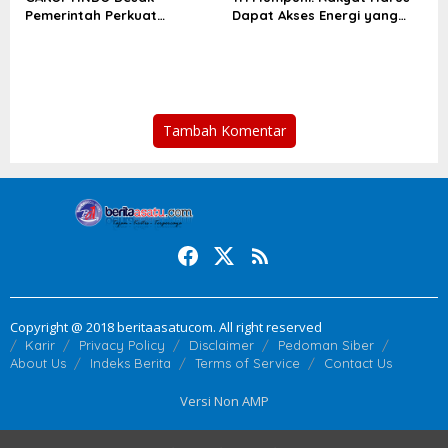
Pemerintah Perkuat
Dapat Akses Energi yang
Ketahanan Pasokan Kedelai
Setara
Nasional
Tambah Komentar
Copyright @ 2018 beritaasatucom. All right reserved
Karir
Privacy Policy
Disclaimer
Pedoman Siber
About Us
Indeks Berita
Terms of Service
Contact Us
Versi Non AMP