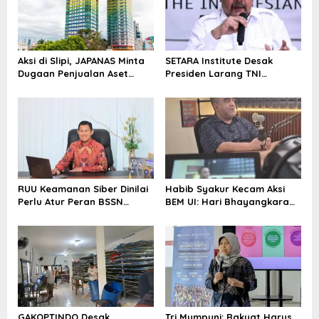
i
p
o
Aksi di Slipi, JAPANAS Minta
SETARA Institute Desak
s
Dugaan Penjualan Aset
Presiden Larang TNI
Negara Rp1 Triliun di
Hambat Penegakan Hukum
kawasan Twin Tower Plaza
Diusut
RUU Keamanan Siber Dinilai
Habib Syakur Kecam Aksi
Perlu Atur Peran BSSN
BEM UI: Hari Bhayangkara
hingga TNI
Jangan Dijadikan Panggung
Politik
GAKOPTINDO Desak
Tri Mumpuni: Rakyat Harus