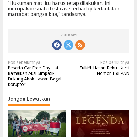
“Hukuman mati itu harus tetap dilakukan. Ini
merupakan suatu test case terhadap kedaulatan
martabat bangsa kita,” tandasnya.
Ikuti Kami
N
Pos sebelumnya
Pos berikutnya
Peserta Car Free Day Ikut
Zulkifli Hasan Rebut Kursi
a
Ramaikan Aksi Simpatik
Nomor 1 di PAN
v
Dukung Ahok Lawan Begal
Koruptor
i
g
Jangan Lewatkan
a
s
i
p