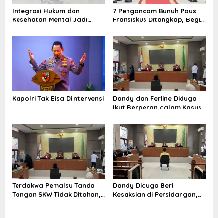
o
Integrasi Hukum dan
7 Pengancam Bunuh Paus
s
Kesehatan Mental Jadi
Fransiskus Ditangkap, Begini
Kunci Hadapi Tantangan Era
Peran Masing-masing yang
Siber
Diungkap Densus 88
Kapolri Tak Bisa Diintervensi
Dandy dan Ferline Diduga
Ikut Berperan dalam Kasus
Pemalsuan Tanda Tangan
Terdakwa Pemalsu Tanda
Dandy Diduga Beri
Tangan SKW Tidak Ditahan,
Kesaksian di Persidangan,
KY Diminta Turun Tangan
Ahli Hukum Sebut Bisa
Diancam Hukuman Pidana