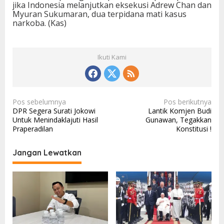
jika Indonesia melanjutkan eksekusi Adrew Chan dan
Myuran Sukumaran, dua terpidana mati kasus
narkoba. (Kas)
Ikuti Kami
N
Pos sebelumnya
Pos berikutnya
DPR Segera Surati Jokowi
Lantik Komjen Budi
a
Untuk Menindaklajuti Hasil
Gunawan, Tegakkan
v
Praperadilan
Konstitusi !
i
Jangan Lewatkan
g
a
s
i
p