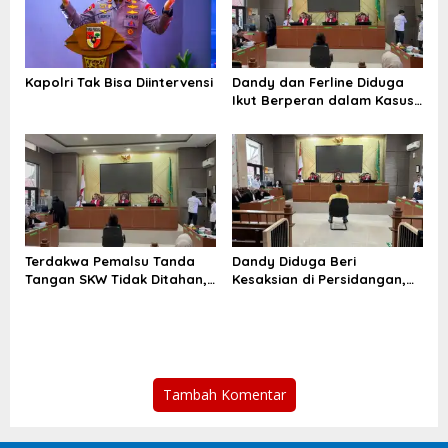
Kapolri Tak Bisa Diintervensi
Dandy dan Ferline Diduga
Ikut Berperan dalam Kasus
Pemalsuan Tanda Tangan
Terdakwa Pemalsu Tanda
Dandy Diduga Beri
Tangan SKW Tidak Ditahan,
Kesaksian di Persidangan,
KY Diminta Turun Tangan
Ahli Hukum Sebut Bisa
Diancam Hukuman Pidana
Tambah Komentar