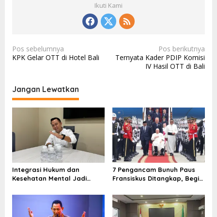
Ikuti Kami
N
Pos sebelumnya
Pos berikutnya
KPK Gelar OTT di Hotel Bali
Ternyata Kader PDIP Komisi
a
IV Hasil OTT di Bali
v
i
Jangan Lewatkan
g
a
s
i
p
o
Integrasi Hukum dan
7 Pengancam Bunuh Paus
Kesehatan Mental Jadi
Fransiskus Ditangkap, Begini
s
Kunci Hadapi Tantangan Era
Peran Masing-masing yang
Siber
Diungkap Densus 88