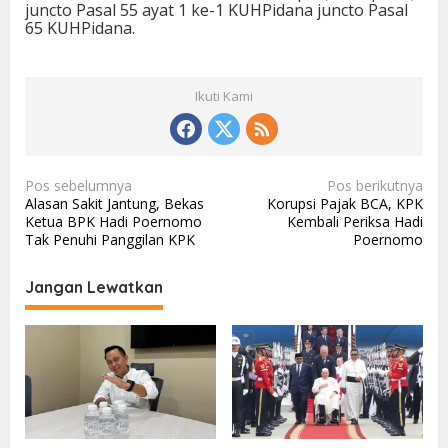
juncto Pasal 55 ayat 1 ke-1 KUHPidana juncto Pasal
65 KUHPidana.
Ikuti Kami
N
Pos sebelumnya
Pos berikutnya
Alasan Sakit Jantung, Bekas
Korupsi Pajak BCA, KPK
a
Ketua BPK Hadi Poernomo
Kembali Periksa Hadi
v
Tak Penuhi Panggilan KPK
Poernomo
i
Jangan Lewatkan
g
a
s
i
p
o