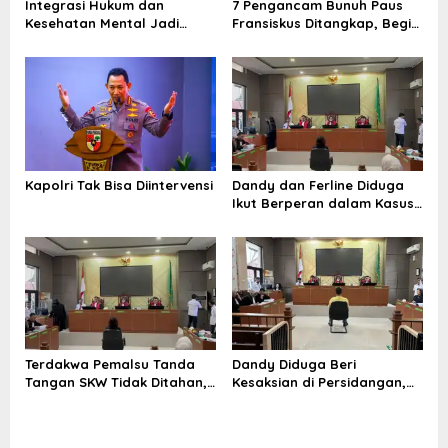
Integrasi Hukum dan
7 Pengancam Bunuh Paus
s
Kesehatan Mental Jadi
Fransiskus Ditangkap, Begini
Kunci Hadapi Tantangan Era
Peran Masing-masing yang
Siber
Diungkap Densus 88
Kapolri Tak Bisa Diintervensi
Dandy dan Ferline Diduga
Ikut Berperan dalam Kasus
Pemalsuan Tanda Tangan
Terdakwa Pemalsu Tanda
Dandy Diduga Beri
Tangan SKW Tidak Ditahan,
Kesaksian di Persidangan,
KY Diminta Turun Tangan
Ahli Hukum Sebut Bisa
Diancam Hukuman Pidana