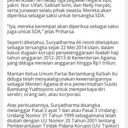
pemeriksaan terhadap tiga pegawai negara sipil,
yakni Nur Ulfah, Salbiah binti, dan Nelly Haryati,
serta Junawan selalu pihak swasta. Mereka akan
diperiksa sebagai saksi untuk tersangka SDA.
“Iya, mereka berempat akan diperiksa sebagai saksi
juga untuk SDA,” jelas Priharsa.
Seperti diketahui, Suryadharma Ali resmi ditetapkan
sebagai tersangka sejak 22 Mei 2014 silam, dalam
kasus dugaan korupsi penyelenggaraan ibadah haji
tahun anggaran 2012-2013 di Kementerian Agama,
yang diduga menelan anggaran hingga Rp1 triliun.
Mantan Ketua Umum Partai Berlambang Ka’bah itu
diduga telah menyalahgunakan kewenangannya
sebagai Menteri Agama di era pemerintahan Susilo
Bambang Yudhoyono untuk memperkaya diri
sendiri, orang lain, atau korporasi.
Atas perbuatannya, Suryadharma disangka
melanggar Pasal 2 ayat 1 dan atau Pasal 3 Undang-
Undang Nomor 31 Tahun 1999 sebagaimana telah
diubah dengan UU Nomor 20 Tahun 2001 tentang
Pemberantasan Tindak Pidana Korupsi (UU Tipikor)