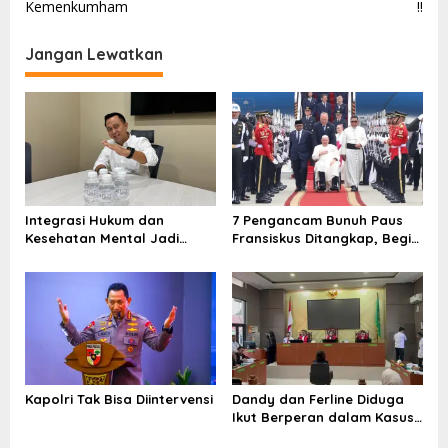
v
Kemenkumham
!!
i
Jangan Lewatkan
g
a
s
i
p
o
Integrasi Hukum dan
7 Pengancam Bunuh Paus
s
Kesehatan Mental Jadi
Fransiskus Ditangkap, Begini
Kunci Hadapi Tantangan Era
Peran Masing-masing yang
Siber
Diungkap Densus 88
Kapolri Tak Bisa Diintervensi
Dandy dan Ferline Diduga
Ikut Berperan dalam Kasus
Pemalsuan Tanda Tangan