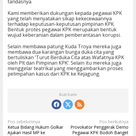
tandasnya.
Kami memberikan dukungan kepada pegawai KPK
yang telah menyatakan sikap kekecewaannya
terhadap keputusan-keputusan pimpinan KPK.
Bentuk protes pegawai KPK merupakan bentuk
wujud keberanian dalam pemberantasan korupsi.
Selain membawa patung Kuda Troya mereka juga
membawa dua karangan bunga duka cita yang
bertuliskan ‘Turut Berduka Cita atas Wafatnya KPK
oleh Plt dan Pimpinan KPK’. Selain itu mereka juga
menggelar teatrikal yang menggambarkan proses
pelimpahan kasus dari KPK ke Kejagung.
Ikuti Kami
N
Pos sebelumnya
Pos berikutnya
Ketua Bidang Hukum Golkar
Provokator Penggerak Demo
a
Ajukan Hasil MP ke
Pegawai KPK Bodoh Banget