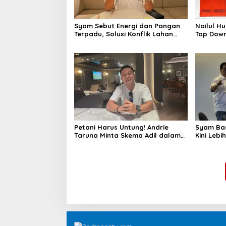
Syam Sebut Energi dan Pangan
Nailul Hu
Terpadu, Solusi Konflik Lahan
Top Down,
Nasional
Petani Harus Untung! Andrie
Syam Bas
Taruna Minta Skema Adil dalam
Kini Lebi
Proyek Agrovoltaic