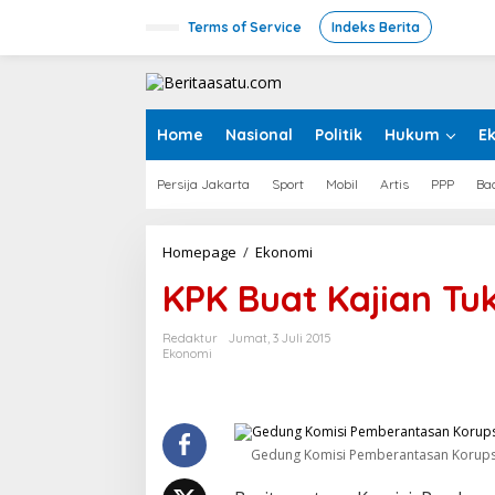
L
e
Terms of Service
Indeks Berita
w
a
t
i
k
Home
Nasional
Politik
Hukum
E
e
k
Persija Jakarta
Sport
Mobil
Artis
PPP
Ba
o
n
t
e
Homepage
/
Ekonomi
K
n
P
KPK Buat Kajian Tu
K
B
u
Redaktur
Jumat, 3 Juli 2015
a
Ekonomi
t
K
a
j
i
Gedung Komisi Pemberantasan Korups
a
n