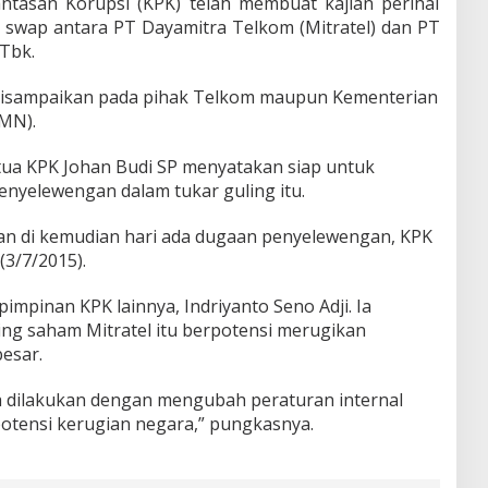
ntasan Korupsi (KPK) telah membuat kajian perihal
 swap antara PT Dayamitra Telkom (Mitratel) dan PT
Tbk.
ah disampaikan pada pihak Telkom maupun Kementerian
MN).
etua KPK Johan Budi SP menyatakan siap untuk
penyelewengan dalam tukar guling itu.
 dan di kemudian hari ada dugaan penyelewengan, KPK
(3/7/2015).
pimpinan KPK lainnya, Indriyanto Seno Adji. Ia
ng saham Mitratel itu berpotensi merugikan
esar.
a dilakukan dengan mengubah peraturan internal
otensi kerugian negara,” pungkasnya.