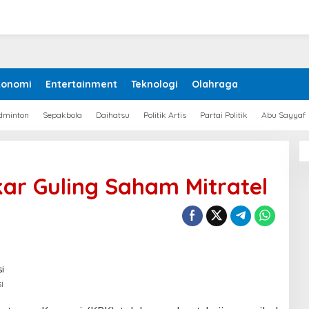
konomi
Entertainment
Teknologi
Olahraga
dminton
Sepakbola
Daihatsu
Politik Artis
Partai Politik
Abu Sayyaf
kar Guling Saham Mitratel
i