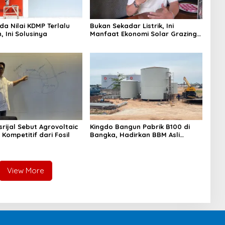
da Nilai KDMP Terlalu
Bukan Sekadar Listrik, Ini
 Ini Solusinya
Manfaat Ekonomi Solar Grazing
bagi Investor
rijal Sebut Agrovoltaic
Kingdo Bangun Pabrik B100 di
h Kompetitif dari Fosil
Bangka, Hadirkan BBM Asli
Indonesia
View More