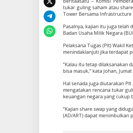
Beritaasatu – Komisi Pembera
T
tukar guling saham atau share
u
Tower Bersama Infrastructure 
k
a
r
Pasalnya, kajian itu juga tel
G
Badan Usaha Milik Negara (BU
u
l
Pelaksana Tugas (Plt) Wakil K
i
menindaklanjuti jika terdapat 
n
g
S
“Kalau itu tetap dilaksanakan
a
bisa masuk,” kata Johan, Jumat 
h
a
Hal senada juga diutarakan Plt 
m
mengatakan rencana tukar guli
M
i
keuangan negara yang cukup b
t
r
“Kajian share swap yang didug
a
(AD/ART) dapat menimbulkan p
t
e
l