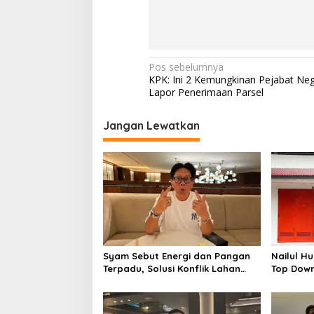
N
Pos sebelumnya
KPK: Ini 2 Kemungkinan Pejabat Ne
a
Lapor Penerimaan Parsel
v
i
Jangan Lewatkan
g
a
s
i
p
o
Syam Sebut Energi dan Pangan
Nailul Hu
s
Terpadu, Solusi Konflik Lahan
Top Down,
Nasional