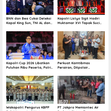
p
o
s
BNN dan Bea Cukai Deteksi
Kapolri Listyo Sigit Hadiri
Kapal King Sun, TNI AL dan
Muktamar XVI Tapak Suci
Polri Gagalkan 1,3 Ton
Putera Muhammadiyah
Ketamine
Kapolri Cup 2026 Libatkan
Perkuat Kamtibmas
Puluhan Ribu Peserta, Polri
Perairan, Ditpolair
Dorong Lahirnya Talenta
Korpolairud Baharkam Polri
Digital Baru
Berdialog dengan Nelayan
Indramayu
Wakapolri: Pengurus KBPP
PT Jakpro Memiontec Air