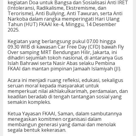
kegiatan Doa untuk Bangsa dan Sosialisasi Anti IRET
(Intoleransi, Radikalisme, Ekstremisme, dan
Terorisme), Anti Bullying, Anti Tawuran, serta Anti
Narkoba dalam rangka memperingati Hari Ulang
Tahun (HUT) FKAAI ke-4, Minggu, 14 Desember
2025.
Kegiatan yang berlangsung pukul 07.00 hingga
09.30 WIB di kawasan Car Free Day (CFD) bawah Fly
Over samping MRT Bendungan Hilir, Jakarta, ini
dihadiri sejumlah tokoh nasional, di antaranya Gus
Islah Bahrawi serta Nasir Abas selaku Pembina
FKAAI dan mantan pimpinan Jamaah Islamiyah (JI).
Acara ini menjadi ruang refleksi, edukasi, sekaligus
seruan moral kepada masyarakat untuk
memperkuat nilai akhlakulkarimah, perdamaian, dan
keadilan beradab di tengah tantangan sosial yang
semakin kompleks.
Ketua Yayasan FKAAI, Saman, dalam sambutannya
menegaskan komitmen organisasi dalam
membangun generasi yang damai dan menolak
segala bentuk kekerasan.