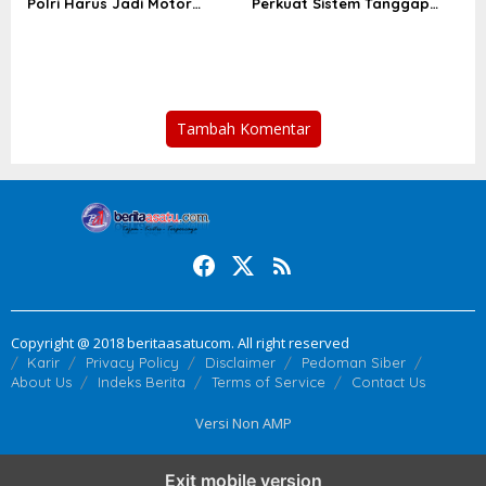
Polri Harus Jadi Motor
Perkuat Sistem Tanggap
Pengabdian kepada
Darurat Melalui Pelatihan
Masyarakat
Kebakaran
Tambah Komentar
Copyright @ 2018 beritaasatucom. All right reserved
Karir
Privacy Policy
Disclaimer
Pedoman Siber
About Us
Indeks Berita
Terms of Service
Contact Us
Versi Non AMP
Exit mobile version