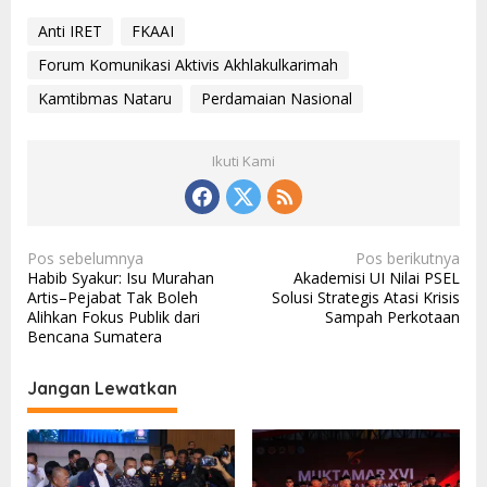
Anti IRET
FKAAI
Forum Komunikasi Aktivis Akhlakulkarimah
Kamtibmas Nataru
Perdamaian Nasional
Ikuti Kami
N
Pos sebelumnya
Pos berikutnya
Habib Syakur: Isu Murahan
Akademisi UI Nilai PSEL
a
Artis–Pejabat Tak Boleh
Solusi Strategis Atasi Krisis
v
Alihkan Fokus Publik dari
Sampah Perkotaan
Bencana Sumatera
i
g
Jangan Lewatkan
a
s
i