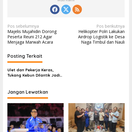
N
Pos sebelumnya
Pos berikutnya
Majelis Mujahidin Dorong
Helikopter Polri Lakukan
a
Peserta Reuni 212 Agar
Airdrop Logistik ke Desa
v
Menjaga Marwah Acara
Naga Timbul dan Nauli
i
Posting Terkait
g
a
Ulet dan Pekerja Keras,
s
Tukang Kebun Dilantik Jadi
Brigadir Polisi
i
p
Jangan Lewatkan
o
s