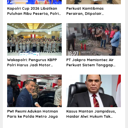
Kapolri Cup 2026 Libatkan
Perkuat Kamtibmas
Puluhan Ribu Peserta, Polri
Perairan, Ditpolair
Dorong Lahirnya Talenta
Korpolairud Baharkam Polri
Digital Baru
Berdialog dengan Nelayan
Indramayu
Wakapolri: Pengurus KBPP
PT Jakpro Memiontec Air
Polri Harus Jadi Motor
Perkuat Sistem Tanggap
Pengabdian kepada
Darurat Melalui Pelatihan
Masyarakat
Kebakaran
PWI Resmi Adukan Hotman
Kasus Mantan Jampidsus,
Paris ke Polda Metro Jaya
Haidar Alwi: Hukum Tak
Mengenal Kekebalan karena
Dekat dengan Presiden